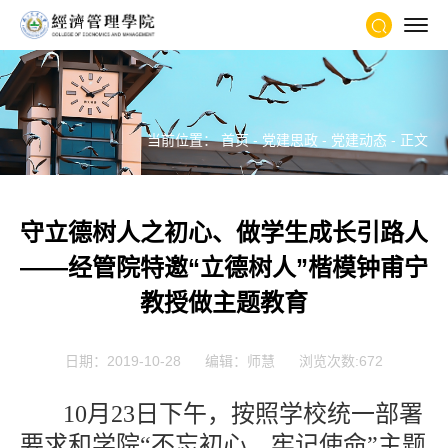
当前位置：
首页
-
党建思政
-
党建动态
- 正文
守立德树人之初心、做学生成长引路人
——经管院特邀“立德树人”楷模钟甫宁
教授做主题教育
日期：2019-10-28
编辑：师慧
浏览次数:
672
10月23日下午，按照学校统一部署
要求和学院“不忘初心、牢记使命”主题