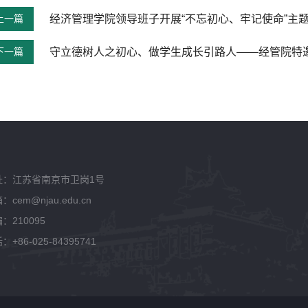
上一篇
经济管理学院领导班子开展“不忘初心、牢记使命”主
下一篇
址：江苏省南京市卫岗1号
：cem@njau.edu.cn
：210095
：+86-025-84395741