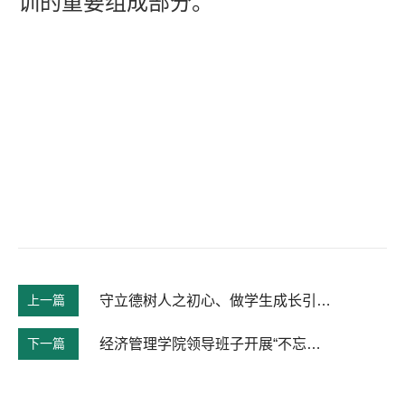
训的重要组成部分。
上一篇
守立德树人之初心、做学生成长引路人——经管院特邀“立德树人”楷模钟甫宁教授做主题教育
下一篇
经济管理学院领导班子开展“不忘初心、牢记使命”主题教育第五次集中理论学习