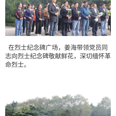
在烈士纪念碑广场，姜海带领党员同
志向烈士纪念碑敬献鲜花，深切缅怀革
命烈士。