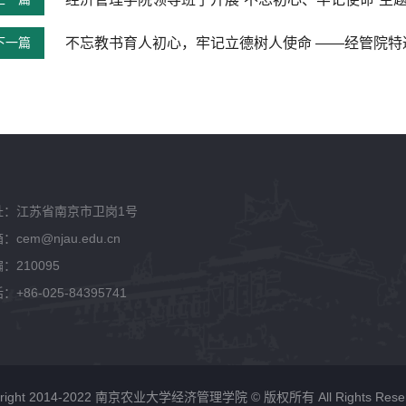
下一篇
不忘教书育人初心，牢记立德树人使命 ——经管院
址：江苏省南京市卫岗1号
：cem@njau.edu.cn
：210095
：+86-025-84395741
yright 2014-2022 南京农业大学经济管理学院 © 版权所有 All Rights Reser