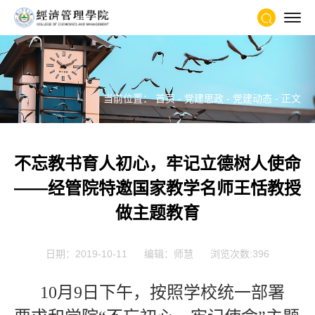
当前位置：
首页
-
党建思政
-
党建动态
- 正文
不忘教书育人初心，牢记立德树人使命
——经管院特邀国家教学名师王恬教授
做主题教育
日期：2019-10-11
编辑：师慧
浏览次数:
396
10月9日下午，按照学校统一部署