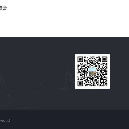
告会
vecd