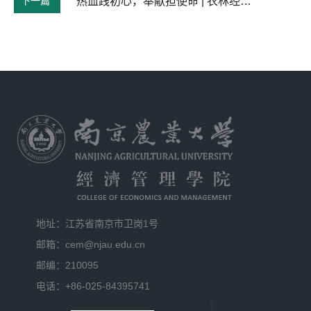
下一篇
热血践初心，奉献担使命 | 农林经济管理本科生党支部召开党员大会并开展集体无偿献血活动
地址：江苏省南京市卫岗1号
邮箱：cem@njau.edu.cn
邮编：210095
电话：+86-025-84395741