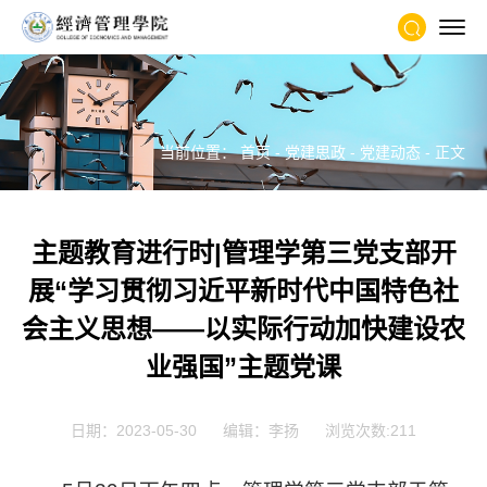
当前位置：
首页
-
党建思政
-
党建动态
- 正文
主题教育进行时|管理学第三党支部开
展“学习贯彻习近平新时代中国特色社
会主义思想——以实际行动加快建设农
业强国”主题党课
日期：2023-05-30
编辑：李扬
浏览次数:
211