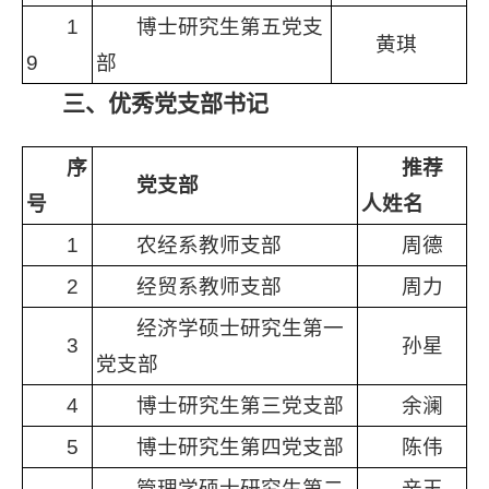
1
博士研究生第五党支
黄琪
9
部
三、优秀党支部书记
序
推荐
党支部
号
人姓名
1
农经系教师支部
周德
2
经贸系教师支部
周力
经济学硕士研究生第一
3
孙星
党支部
4
博士研究生第三党支部
余澜
5
博士研究生第四党支部
陈伟
管理学硕士研究生第二
辛玉