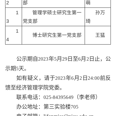
2
部
萌
1
管理学硕士研究生第一
孙万
3
党支部
琦
1
博士研究生第一党支部
王猛
4
公示期自
年
月
日至
月
日止，公
2023
5
29
6
2
示期
天。
5
如有疑义，请于
年
月
日
:
前反
2023
6
2
24
00
馈至经济管理学院党委。
联系电话：
（李老师）
025-84395649
办公地址：第三实验楼
705