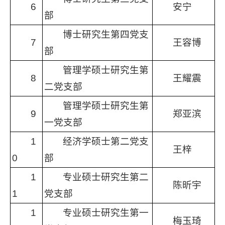
6
安宁
部
博士研究生第四党支
7
王容博
部
管理学硕士研究生第
8
王耀震
二党支部
管理学硕士研究生第
9
郑亚滨
一党支部
1
经济学硕士第二党支
王梓
0
部
1
专业硕士研究生第二
陈昕宇
1
党支部
1
专业硕士研究生第一
梅玉琦