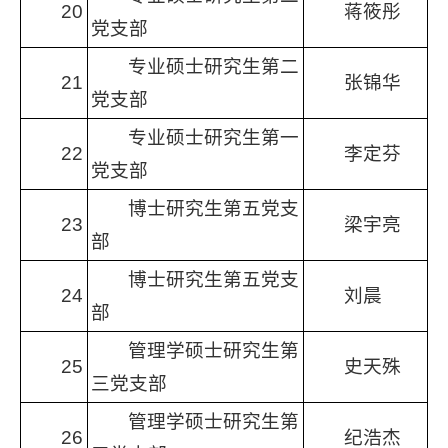
20
蒋筱彤
党支部
专业硕士研究生第二
21
张锦华
党支部
专业硕士研究生第一
22
李定芬
党支部
博士研究生第五党支
23
梁宇亮
部
博士研究生第五党支
24
刘晨
部
管理学硕士研究生第
25
史天殊
三党支部
管理学硕士研究生第
26
纪浩杰