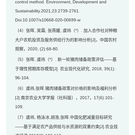
control method. Environment, Development and
Sustainability.2021,23:2739-2761.
Doi:10.1007/s10668-020-00699-w
4）张晖, 吴霜, 张燕媛, 虞祎（*）. 加入合作社对种粮
（
大户农机投资及服务供给行为的影响分析[J]，中国农村
观察，2020, (2):68-80.
5）张晖, 虞祎（*）. 新一轮猪肉储备政策评估——基
（
于理性预期库存模型[J]. 农业现代化研究, 2018, 39(1):
96-104.
6）虞祎,张晖.猪肉储备政策对价格的影响及福利分析
（
[J].南京农业大学学报（社科版），2017，17(6):101-
109.
7）虞祎, 杨泳冰,胡浩,张晖.中国化肥减量目标研究
（
——基于满足农产品供给与水资源的双重约束[J].农业技