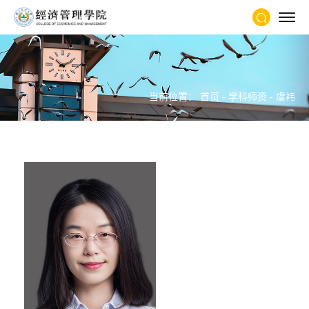
当前位置：
首页
-
学科师资
-
虞祎