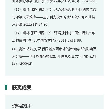
业水资源承载力研究[J].资源科学,2012,34(3)：234-238.
13）虞祎,张晖,胡浩（*）.地方环境规制,地区猪肉流通
（
与污染天堂效应——基于引力模型的实证检验[J].农业技
术经济,2011(11):84-90.
14）虞祎,张晖,胡浩（*）.环境规制对中国生猪生产布
（
局的影响分析[J].中国农村经济,2011(8):81-88.
(15)虞祎,胡浩,刘莹.我国城乡两市场的猪肉价格的影响因
素分析——基于均衡转移模型[J].南京农业大学学报(社科
版)，2009(2).
获奖成果
资料整理中