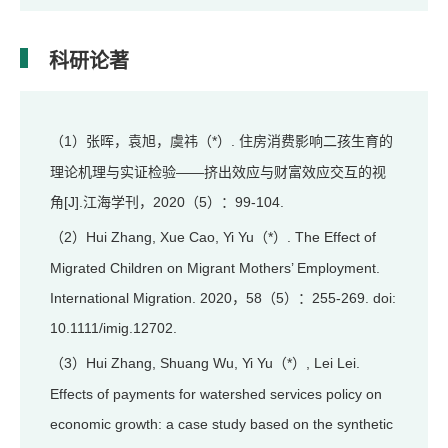
科研论著
1）张晖，袁旭，虞祎（*）. 住房消费影响二孩生育的
（
理论机理与实证检验——挤出效应与财富效应交互的视
角[J].江海学刊，2020（5）：99-104.
2）Hui Zhang, Xue Cao, Yi Yu（*）. The Effect of
（
Migrated Children on Migrant Mothers’ Employment.
International Migration. 2020，58（5）：255-269. doi:
10.1111/imig.12702.
3）Hui Zhang, Shuang Wu, Yi Yu（*）, Lei Lei.
（
Effects of payments for watershed services policy on
economic growth: a case study based on the synthetic