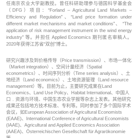
任南京农业大学副教授。
曾任科研助理参与德国科学基金会
（
DFG
）项目：
“Forland – Agricultural Land Markets –
Efficiency and Regulation”
、
“Land price formation under
different market mechanisms and market conditions”、
“The
application of risk management instrument in the wind energy
industry”
等。并担任
Applied Economics
期刊匿名审稿人。
2020年获得
江苏省“双创”博士。
研究兴趣涉及到价格传导（Price transmission）、市场一体化
（Market integration）、空间计量经济（Spatial
econometrics）、时间序列分析（Time series analysis）、土
地经济（Land economics）、土地资源管理（Land resource
management）等。
目前为止，主要研究成果在
Land
Economics
、
Land Use Policy
、
Habitat International
、中国人
口﹒资源与环境、中国生态农业学报等杂志上发表。其他研究
成果还包括地方技术标准、专利等。同时参加了多个国际学术
会议，如European Association of Agricultural Economists
(EAAE)、International Conference of Agricultural Economists
(IAAE)、Agricultural and Applied Economics Association
(AAEA)、
Österreichischen Gesellschaft für Agrarökonomie
等。