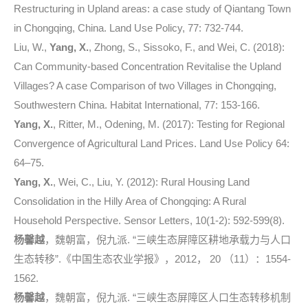
Restructuring in Upland areas: a case study of Qiantang Town
in Chongqing, China. Land Use Policy, 77: 732-744.
Liu, W.,
Yang, X.
, Zhong, S., Sissoko, F., and Wei, C. (2018):
Can Community-based Concentration Revitalise the Upland
Villages? A case Comparison of two Villages in Chongqing,
Southwestern China. Habitat International, 77: 153-166.
Yang, X.
,
Ritter, M., Odening, M. (2017): Testing for Regional
Convergence of Agricultural Land Prices. Land Use Policy 64:
64–75.
Yang, X.
,
Wei, C., Liu, Y. (2012): Rural Housing Land
Consolidation in the Hilly Area of Chongqing: A Rural
Household Perspective. Sensor Letters, 10(1-2): 592-599(8).
杨馨越
，魏朝富，倪九派. “三峡生态屏障区耕地承载力与人口
生态转移”.《中国生态农业学报》，2012， 20 （11）：1554-
1562.
杨馨越
，魏朝富，倪九派. “三峡生态屏障区人口生态转移机制