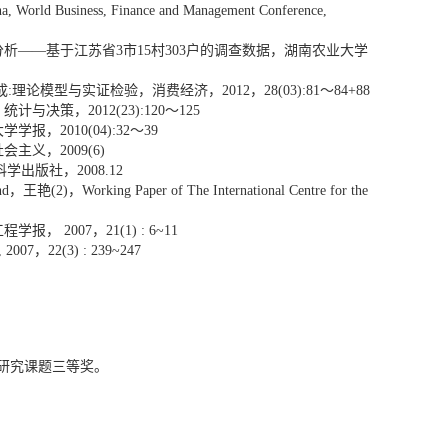
na, World Business, Finance and Management Conference,
分析
基于江苏省
市
村
户的调查数据，湖南农业大学
——
3
15
303
成
理论模型与实证检验，消费经济，
，
～
:
2012
28(03):81
84+88
，统计与决策，
～
2012(23):120
125
大学学报，
～
2010(04):32
39
社会主义，
2009(6)
科学出版社，
2008.12
，王艳
，
nd
(2)
Working Paper of The International Centre for the
工程学报，
，
2007
21(1) : 6~11
，
, 2007
22(3) : 239~247
研究课题三等奖。