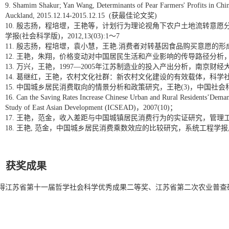
9.
Shamim Shakur; Yan Wang, Determinants of Pear Farmers' Profits in Chi
获最佳论文奖
Auckland, 2015.12.14-2015.12.15 (
)
殷志扬，程培堽，王艳等，计划行为理论视角下农户土地流转意愿
10.
学报
社会科学版
，
～
(
)
2012,13(03):1
7
殷志扬，程培堽，袁小慧，王艳
消费者对转基因食品购买意愿的形
11.
.
王艳，朱翔，价格变动对中国居民生活和产业影响的传导路径分析
12.
万兴，王艳，
年江苏制造业的投入产出分析，南京财经
13.
1997—2005
葛继红，王艳，农村文化社群：新农村文化建设的有效载体，科学
14.
中国城乡居民消费取向的情景分析和政策研究，王艳
，中国社会
15.
(3)
16.
Can the Saving Rates Increase Chinese Urban and Rural Residents’Dema
，
；
Study of East Asian Development (ICSEAD)
2007(10)
王艳，范金，收入差距与中国城镇居民消费行为的实证研究，管理
17.
王艳
范金，中国城乡居民消费乘数效应的比较研究，系统工程学报
18.
,
获奖成果
得江苏省第十一届哲学社会科学优秀成果二等奖、江苏省第二次农业普查