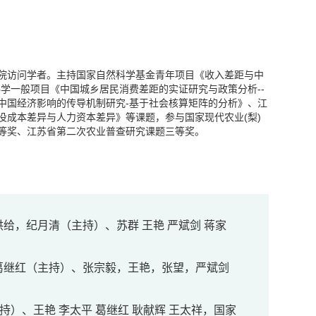
院访问学者。主持国家自然科学基金青年项目《收入差距与中
科学一般项目《中国城乡居民消费差距的实证研究与政策分析
--
中国经济影响的传导机制研究
-
基于社会核算矩阵的分析》、江
没成本差异与人力资本差异》等课题，参与国家现代农业
(
梨
)
等奖、江苏省第二次农业普查研究课题三等奖。
给，纪月清（主持）、苏群 王艳 严斌剑 蒋家
葛继红（主持）、张宗毅，王艳，张望，严斌剑
持）、王艳 李太平 葛继红 耿献辉 王太祥，国家