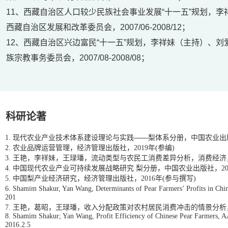
11、西藏自治区人口较少民族社会事业发展“十一五”规划，
西藏自治区发展和改革委员会，2007/06-2008/12；
12、西藏自治区兴边富民“十一五”规划，李祥妹（主持）、
族宗教事务委员会，2007/08-2008/08；
科研论著
现代农业产业技术体系建设理论与实践——梨体系分册，中国农业出
1.
农业品牌运营管理，经济管理出版社，
年
参编
2.
2019
(
)
王艳，李祥妹，王琭璠，流动类型与农民工消费差异分析，消费经济
3.
中国现代农业产业可持续发展战略研究
梨分册，中国农业出版社，
4.
2
中国梨产业经济研究，经济管理出版社，
年
参与撰写
5.
2016
(
)
6.
Shamim Shakur, Yan Wang, Determinants of Pear Farmers’ Profits in China
201
王艳，葛昭，王琭璠，收入分配政策对农村居民消费冲击的情景分析
7.
8.
Shamim Shakur; Yan Wang, Profit Efficiency of Chinese Pear Farmers, 
2016.2.5