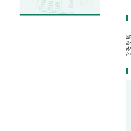
国
基
苏
产