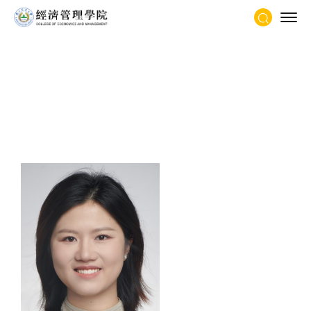
当前位置：
首页
-
学科师资
-
沈煜