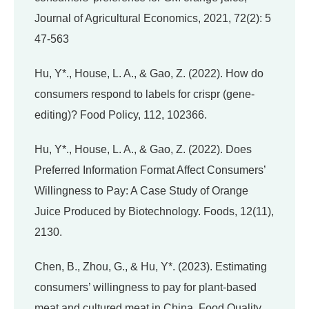
Journal of Agricultural Economics, 2021, 72(2): 5
47-563
Hu, Y*., House, L. A., & Gao, Z. (2022). How do
consumers respond to labels for crispr (gene-
editing)?
Food Policy
,
112
, 102366.
Hu, Y*., House, L. A., & Gao, Z. (2022). Does
Preferred Information Format Affect Consumers’
Willingness to Pay: A Case Study of Orange
Juice Produced by Biotechnology.
Foods
,
12
(11),
2130.
Chen, B., Zhou, G., & Hu, Y*. (2023). Estimating
consumers’ willingness to pay for plant-based
meat and cultured meat in China. Food Quality