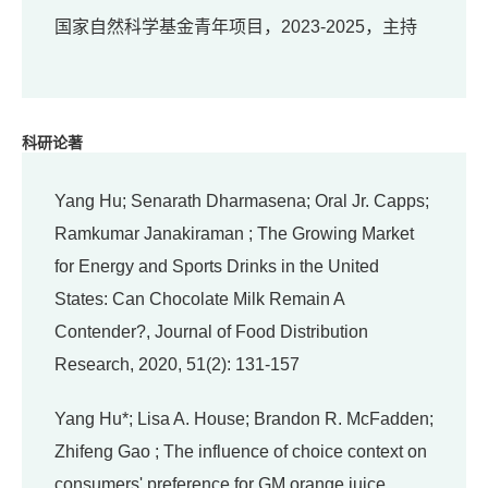
国家自然科学基金青年项目，2023-2025，主持
科研论著
Yang Hu; Senarath Dharmasena; Oral Jr. Capps;
Ramkumar Janakiraman ; The Growing Market
for Energy and Sports Drinks in the United
States: Can Chocolate Milk Remain A
Contender?, Journal of Food Distribution
Research, 2020, 51(2): 131-157
Yang Hu*; Lisa A. House; Brandon R. McFadden;
Zhifeng Gao ; The influence of choice context on
consumers' preference for GM orange juice,