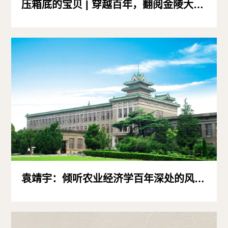
压箱底的宝贝 | 穿越百年，翻阅金陵大学农经调查表
袁靖宇：倾听农业经济学百年深处的风沙驼铃