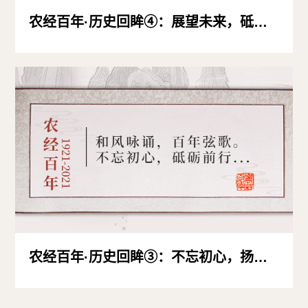
农经百年·历史回眸④：展望未来，砥砺前行，进入新世纪的农经系
农经百年·历史回眸③：不忘初心，扬帆启航，20世纪80-90年代的农经系