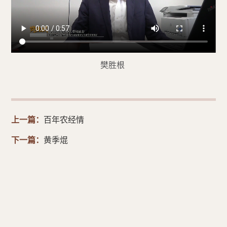
樊胜根
上一篇：
百年农经情
下一篇：
黄季焜