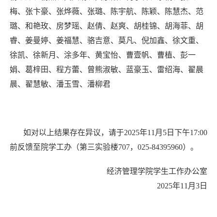
梅、张卞豪、张烨薇、张璐、陈宇航、陈颖、陈慧杰、范
璐、和艳玫、房梦瑶、赵倩、赵爽、胡桂锦、胡海菲、胡
睿、姜曼婷、姜福慧、骆吉意、莫凡、倪加鑫、徐文重、
徐凯、徐新月、涂多年、黄宝怡、曹壹帆、曹植、彭一
娟、葛梓田、程方蕾、曾熊淑敏、蓝豪玉、雷绍海、翟晨
晨、翟慧敏、潘玉雪、潘柳君
如对以上结果存在异议，请于
202
5
年
1
1
月
5
日下午
17
:
00
前反馈至院学工办（第三实验楼707，025-84395960）
。
经济管理学院学生工作办公室
2025年1
1
月
3
日