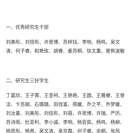
一、优秀研究生干部
刘美彤
、
刘倍彤
、
许恩博
、
苏梓钰
、
李响
、
杨鸣
、
吴文
清
、
何子睿
、
和艳玫
、
胡睿
、
姜苏桐
、
徐文重
、
曾熊淑敏
二、研究生三好学生
丁嘉欣、王子菁、王圣柯、王艳艳、王圆、王雅睿、王誉
洁、卞苏娟、石璐璐、田佳富、邢媛、乔之芊、乔梦媛、
刘汝童、刘美彤、刘倍彤、刘蓓、许恩博、许瑞、严历、
苏诗雨、杜亚利、李小诚、李响、杨亚茹、杨鸣、杨柳、
杨思彤、杨燕、吴文清、吴京霞、何子睿、余桐、张风