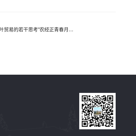
经济管理学院开展“与农史大咖谈——关于中国近代茶叶贸易的若干思考”农经正青春月坛·第一期讲座