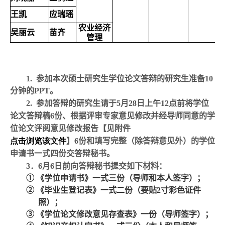
王凯
应瑞瑶
农业经济
吴丽云
苗齐
管理
1.
参加本次硕士研究生学位论文答辩的研究生准备
10
分钟的
PPT
。
2.
参加答辩的研究生请于
5
月
28
日上午
12
点前将学位
论文答辩稿
6
份、根据评审专家意见修改并经导师同意的学
位论文评阅意见修改报告【见附件
点击浏览该文件
】
6
份和填写完整（除答辩意见外）的学位
申请书一式四份交答辩秘书。
3
．
6
月
6
日前向答辩秘书提交如下材料：
①
《学位申请书》一式三份（导师和本人签字）；
②
《毕业生登记表》一式二份（要贴
2
寸彩色证件
照）；
③
《学位论文修改意见存查表》一份（导师签字）；