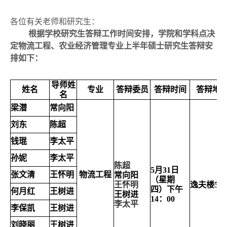
各位有关老师和研究生：
根据学校研究生答辩工作时间安排，学院和学科点决
定物流工程、农业经济管理专业上半年硕士研究生答辩安
排如下：
导师姓
姓名
专业
答辩委员
答辩时间
答辩地
名
梁潜
常向阳
刘东
陈超
钱琨
李太平
孙妮
李太平
陈超
5
月
31
日
张文清
王怀明
物流工程
常向阳
（星期
王怀明
逸夫楼
507
四）下午
何月红
王树进
王树进
14
：
00
李太平
李保凯
王树进
刘晓丽
王树进