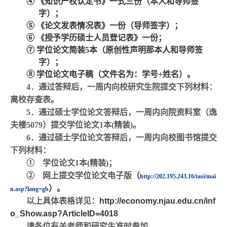
④
《知识产权认定书》一式三份（本人和导师签
字）；
⑤
《论文发表情况表》一份（导师签字）；
⑥
《授予学历硕士人员登记表》一份；
⑦
学位论文简装
5
本（原创性声明那本人和导师签
字）；
⑧
学位论文电子稿（文件名为：学号
+
姓名）。
4
．通过答辩后，一周内向校研究生院提交下列材料：
离校存查表。
5
．通过硕士学位论文答辩后，一周内向院资料室（逸
夫楼
5079
）提交学位论文
1
本
(
精装
)
。
6
．通过硕士学位论文答辩后，一周内向校图书馆提交
下列材料：
①
学位论文
1
本
(
精装
)
；
②
网上提交学位论文电子版
（
http://202.195.243.16/tasi/mai
）。
n.asp?lang=gb
以上具体表格详见：
http://economy.njau.edu.cn/inf
o_Show.asp?ArticleID=4018
请各位有关老师和研究生准时参加。