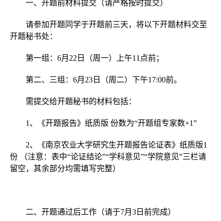
一、开题前材料提交（请严格按时提交）
请参加开题同学于开题前三天，将以下开题材料交至
开题秘书处：
第一组：
6
月
22
日（周一）上午
11
点前；
第二、三组：
6
月
23
日（周二）下午
17:00
前。
需提交给开题秘书的材料包括：
1
、《开题报告》纸质版
份数为“开题组专家数
+1
”
2
、《南京农业大学研究生开题报告论证表》纸质版
1
份
（注意：表中“论证结论”“学科意见”“学院意见”三栏请
留空，其余部分均需填写完整）
二、开题通过后工作（请于
7
月
3
日前完成）