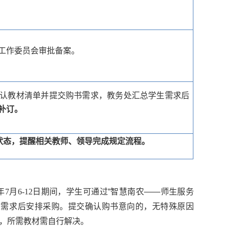
工作委员会审批备案。
确认教材清单并提交购书需求，教务处汇总学生需求后
补订。
状态，提醒相关教师、领导完成规定流程。
年
7
月
6-12
日期间，
学生可
通过“智慧南农——师生服务
生需求后安排采购。提交确认购书意向的，无特殊原因
，所需教材需自行解决。