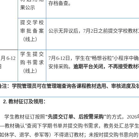
存档备查。
果公示
提交学校
审批备案
公示无异议后，
7
月
2
日之前提交学校教材
（线上）
学生提交
月
6-12
7
月
6-12
日，学生在“畅想谷粒”小程序中
购书需求
日
安排采购。
逾期平台关闭，不再接受教材
（线上）
备注：学院管理员可在管理端查询各课程教材选用、审核进度及
2.
教材征订及领用：
学生教材征订按照
“先提交订单、后按需采购”
的方式，
2026
—教材确认”查阅下学期
书单并提交购书需求，教务处汇总学
如休学、退学、参军等）不得退订教材；
未按时提交
购书意向的