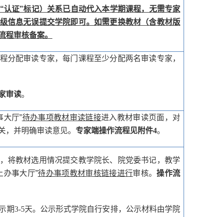
“认证”标记）关系已自动代入本学期课程，无需专家
级信息无误提交学院即可。如需更换教材（含教材版
流程审核备案。
程分配审读专家，每门课程至少分配两名审读专家，
家审读
。
大厅”
待办事项教材审读链接
进入教材审读页面，对
关，并明确审读意见。
专家端操作流程见附件
4
。
，将教材选用情况提交教学院长、院党委书记，教学
上办事大厅”
待办事项教材审核链接进行
审核。
操作流
示期
3-5
天。公示形式学院自行安排，公示材料由学院