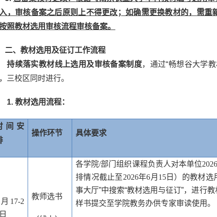
入，
审核备案之后原则上不得更改；如确需更换教材的，需重
按照教材选用审核流程审核备案。
二、
教材
选用及
征订
工作流程
持续落实教材线上选用及审核备案制度
，通过“畅想谷大学
，三校区同时进行。
1.
教材选用流程：
时间安
操作环节
具体要求
排
各学院
/
部门组织课程负责人对本单位
2026
排情况截止至
2026
年
6
月
15
日）的教材选
事大厅”中搜索“教材选用与征订”，进行
教师选书
月
17-2
样书提交至学院教务办供专家审读使用。
日