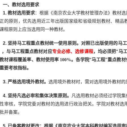
一、
教材选用要求
1.
教材选用要求
：根据
《
南京农业大学
教材管理办法》
教材选
正
的原则，优先选用近三年出版国家级和省级规划教材、精品
课程原则上应当选用同一种教材。
2.
坚持马工程重点教材统一使用原则。对照已出版使用的马工
）
，与马工程重点教材对应
专业必修、选修课程
，
均
必须把
“
马
教材课程覆盖率、教材使用率
100
%
。各学院“马工程”重点教
重要考核指标。
3.
严格选用境外教材。
选用境外教材时，需对选用境外教材的
4.
坚持凡选必审和
集体决策
原则
。
凡选用教材必须经过学院集
性审核，学院党委对教材的选用进行政治把关。学院对教材选
批并备案。
5.
已备案教材更改：
根据《南京农业大学本科教材编写选用审