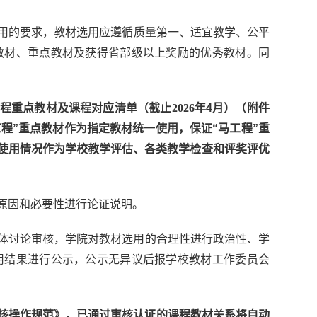
用的要求，教材选用应遵循
质量第一
、
适宜教学
、
公平
教材、重点教材及获得省部级以上奖励的优秀教材。同
程重点教材及课程对应清单
（
截止
2026
年4月
）
（附件
工程
”
重点教材作为指定教材统一使用
，保证“马工程”重
材使用情况作为学校教学评估、各类教学检查和评奖评优
原因和必要性进行论证说明。
体讨论审核，学院对教材选用的合理性进行政治性、学
用结果进行公示，公示无异议后报学校教材工作委员会
核操作规范》，
已通过审核认证的课程教材关系将自动