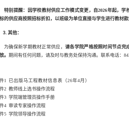
特别提醒：因学校教材供应工作模式变更，自
2026
年起，学
标的供应商按照招标折扣，以班级为单位直接与学生进行教材款
3.
其他：
为确保新
学期教材正常供应
，
请各学院严格按照时间节点完
放。
期间有任何问题，请及时与教务处保持沟通。
联系电话：
84
件
1
已出版
马工程教材信息表（26年4月）
件
2
教师线上选书
操作流程
件
3
学院端管理员操作手册
件
4
审读专家操作流程
件
5
学院领导操作流程