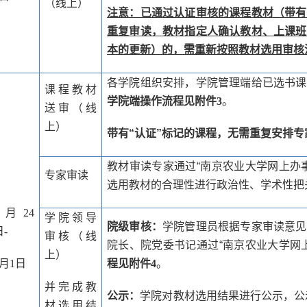
（线上）
注意：已通过认证审核的课程教材（带有
重复审读，教材指定人确认教材、上课班
本的更新）的，需重新按照教材选用审核
各学院组织安排，学院管理端给已选书课
课程教材
学院端操作流程见附件
3
。
送审（线
上）
带有“认证”标记的课程，无需重复安排专
教材审读专家通过“南京农业大学网上办事
专家审读
选用教材的合理性进行政治性、学术性把
月
24
学院领导
院级审核：
学院管理员根据专家审读意见
日
-
审核（线
院长、院党委书记通过“南京农业大学网
上）
月
1
日
程见附件
4
。
并完成教
公示：
学院对教材选用结果进行公示，公
材选用结