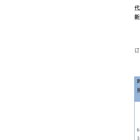
代
新
订
6
3