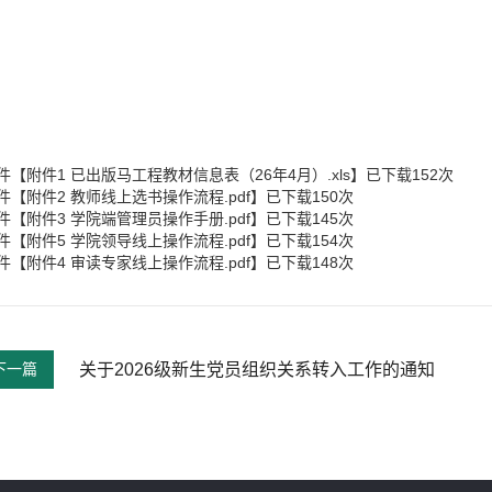
件【
附件1 已出版马工程教材信息表（26年4月）.xls
】已下载
152
次
件【
附件2 教师线上选书操作流程.pdf
】已下载
150
次
件【
附件3 学院端管理员操作手册.pdf
】已下载
145
次
件【
附件5 学院领导线上操作流程.pdf
】已下载
154
次
件【
附件4 审读专家线上操作流程.pdf
】已下载
148
次
下一篇
关于2026级新生党员组织关系转入工作的通知