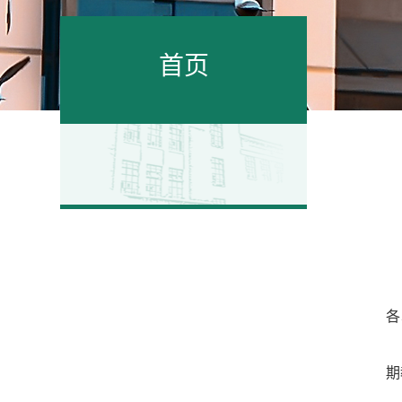
首页
各
期