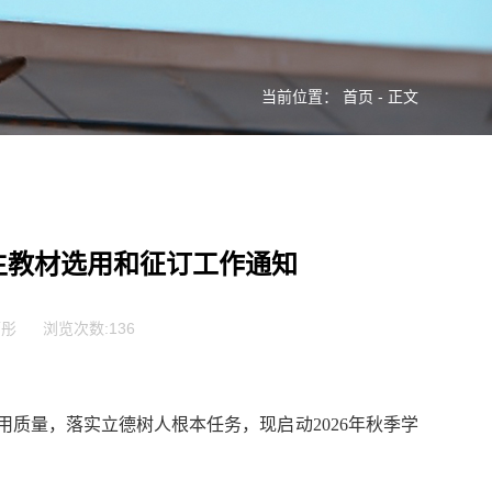
当前位置：
首页
- 正文
科生教材选用和征订工作通知
雨彤
浏览次数:
136
用质量，落实立德树人根本任务，现启动
202
6
年秋季
学