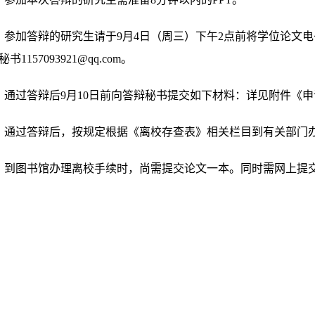
、参加答辩的研究生请于
9
月
4
日（周三）下午
2
点前将学位论文电
秘书
1157093921@qq.com
。
、通过答辩后
9
月
10
日前向答辩秘书提交如下材料：详见附件《申
、通过答辩后，按规定根据《离校存查表》相关栏目到有关部门
、到图书馆办理离校手续时，尚需提交论文一本。同时需网上提