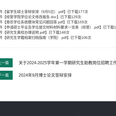
件【
留学生硕士答辩安排（9月5日）.pdf
】已下载
177
次
件【
经管学院学位论文修改报告.doc
】已下载
129
次
件【
南农学位系统模块常见问题回答.pdf
】已下载
159
次
件【
申请硕士毕业及学位提交材料材料要求一览表（经管）.pdf
】已下载
件【
研究生离校办理说明.pdf
】已下载
148
次
件【
研究生学籍档案归档指南（学院）.pdf
】已下载
106
次
上一篇
关于2024-2025学年第一学期研究生助教岗位招聘工
下一篇
2024年9月博士论文答辩安排