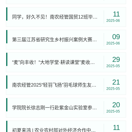
11
同学，好久不见！南农经管国贸12班毕业20周年返校相聚
2025-06
09
第三届江苏省研究生乡村振兴案例大赛成功举办
2025-06
29
“麦”向丰收！“大地学堂·耕读课堂”麦收实践圆满收官
2025-05
21
南农经管2025“轻羽飞扬”羽毛球师生友谊赛成功举办
2025-05
20
学院院长徐志刚一行赴紫金山实验室参观并商讨合作事宜
2025-05
11
初夏来鸿 | 农业农村部对外经济合作中心发来感谢信