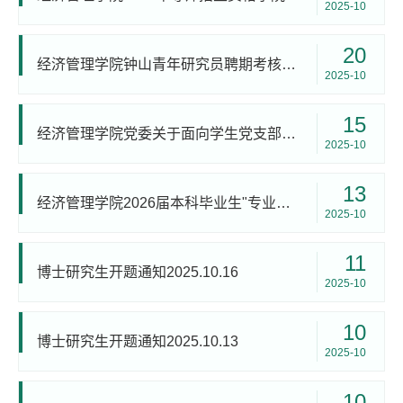
2025-10
20
经济管理学院钟山青年研究员聘期考核拟推荐入职人员公示
2025-10
15
经济管理学院党委关于面向学生党支部开展2025年度优秀共产党员、优秀党务工作者及优秀党支部书记表彰活动的通知
2025-10
13
经济管理学院2026届本科毕业生"专业综合能力训练"测试的通知
2025-10
11
博士研究生开题通知2025.10.16
2025-10
10
博士研究生开题通知2025.10.13
2025-10
10