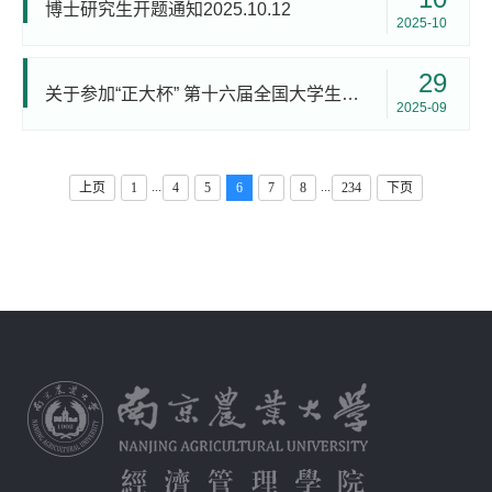
博士研究生开题通知2025.10.12
2025-10
29
关于参加“正大杯” 第十六届全国大学生市场调查与分析大赛的报名通知
2025-09
...
...
上页
1
4
5
6
7
8
234
下页