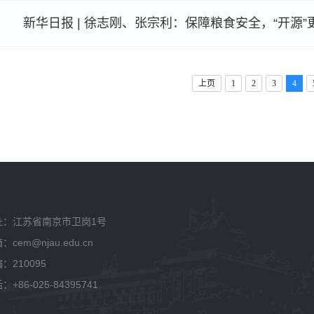
新华日报 | 徐志刚、张宗利：保障粮食安全，“开源”更
上页
1
2
3
4
址：江苏省南京市卫岗1号
：cem@njau.edu.cn
：210095
：+86-025-84395741