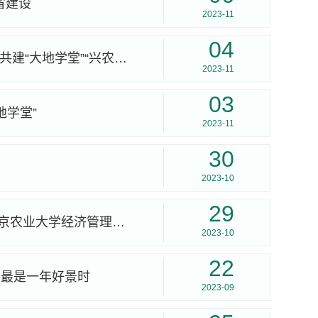
省建设
2023-11
04
【紫金山新闻】校企合作共助农！南农大和江苏邮政共建“大地学堂”“兴农驿站”
2023-11
03
地学堂”
2023-11
30
2023-10
29
乡村振兴大讲堂 | 解码强村公司的共富路径——访南京农业大学经济管理学院教授、副院长耿献辉
2023-10
22
 最是一年好景时
2023-09