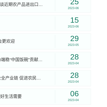
25
【国际商报】学院王学君教授接受《国际商报》采访谈近期农产品进出口增长
2023-06
15
2023-06
29
会更欢迎
2023-05
28
【新华日报|智库专家谈农业强国】朱晶、李天祥：为端稳“中国饭碗”贡献“一域之粟”
2023-04
28
【新华日报|智库专家谈农业强国】严斌剑：发展农业全产业链 促进农民增收
2023-04
06
美好生活需要
2023-04