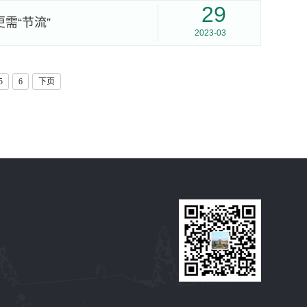
29
需“节流”
2023-03
5
6
下页