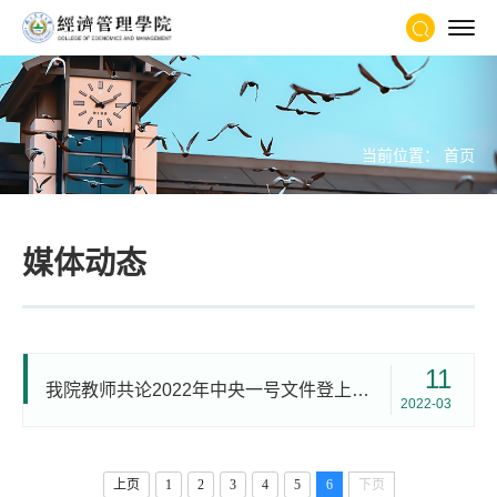
当前位置：
首页
媒体动态
11
我院教师共论2022年中央一号文件登上中国社会科学报英文版《Chinese Social Sciences Today 》
2022-03
上页
1
2
3
4
5
6
下页