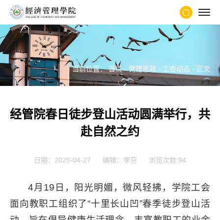
当前位置：
首页
-
党建思政
-
工会动态
- 正文
经管院春日徒步登山活动圆满举行，共
赴自然之约
日期：2025-04-27
编辑：李芬
浏览次数:
94
4月19日，阳光明媚，微风轻拂，学院工会
面向教职工组织了“十里长山凹”春季徒步登山活
动，旨在倡导健康生活理念，丰富教职工的业余