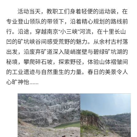
活动当天，教职工们身着轻便的运动装，在
专业登山领队的带领下，沿着精心规划的路线前
行。沿途，穿越南京“小三峡”河流，在十里长山
凹的矿坑峡谷间感受荒野的魅力。从余村古村落
出发，沿废弃矿道深入陡峭崖壁与碧绿矿坑湖的
秘境，攀爬碎石坡，探索野径，体验山体褶皱间
的工业遗迹与自然重生的力量。春日的美景令人
心旷神怡......