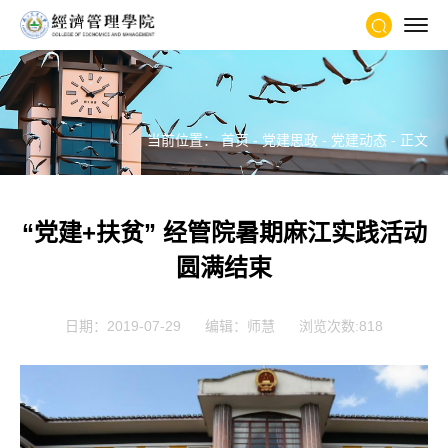
当前位置：
首页
-
党建思政
-
党建动态
- 正文
“党建+扶贫” 经管院暑期麻江实践活动
圆满结束
日期：2019-07-29
编辑：师慧
浏览次数:
818