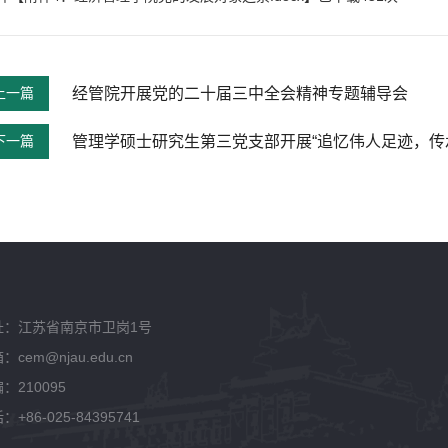
上一篇
经管院开展党的二十届三中全会精神专题辅导会
下一篇
管理学硕士研究生第三党支部开展“追忆伟人足迹，传
址：江苏省南京市卫岗1号
：cem@njau.edu.cn
：210095
：+86-025-84395741