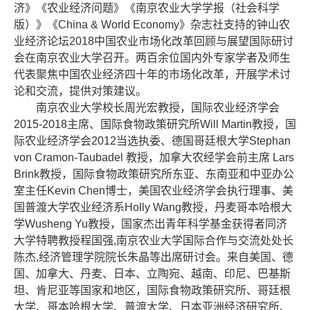
济》《农业经济问题》《南京农业大学学报（社会科学
版）》《China & World Economy》杂志社支持的钟山农
业经济论坛2018中国农业市场化改革回顾与展望国际研讨
会在南京农业大学召开。两百余位国内外专家学者及师生
代表聚焦中国农业经济四十年的市场化改革，开展学术讨
论和交流，提供对策建议。
南京农业大学校长周光宏教授，国际农业经济学会
2015-2018主席、国际食物政策研究所Will Martin教授，国
际农业经济学会2012当选执委、德国哥廷根大学Stephan
von Cramon-Taubadel 教授，加拿大农经学会前主席 Lars
Brink教授，国际食物政策研究所东亚、东南亚和中亚办公
室主任Kevin Chen博士，美国农业经济学会执行理事、美
国普渡大学农业经济系Holly Wang教授，丹麦哥本哈根大
学Wusheng Yu教授，国家杰出青年科学基金获得者同济
大学特聘教授程国强,南京农业大学国际合作与交流处处长
陈杰,经济管理学院院长朱晶等出席研讨会。来自美国、德
国、加拿大、丹麦、日本、立陶宛、越南、印尼、巴基斯
坦、肯尼亚等国家和地区，国际食物政策研究所、哥廷根
大学、哥本哈根大学、普渡大学、日本亚洲经济研究所、