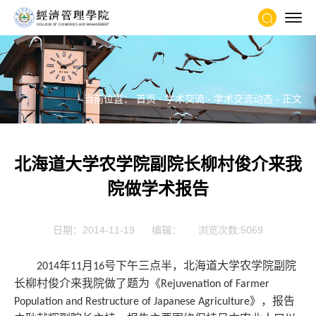
当前位置：
首页
-
学术交流
-
学术交流动态
- 正文
北海道大学农学院副院长柳村俊介来我
院做学术报告
日期：2014-11-19
编辑：
浏览次数:
5069
年
月
号下午三点半，北海道大学农学院副院
2014
11
16
长柳村俊介来我院做了题为《
Rejuvenation of Farmer
》，报告
Population and Restructure of Japanese Agriculture