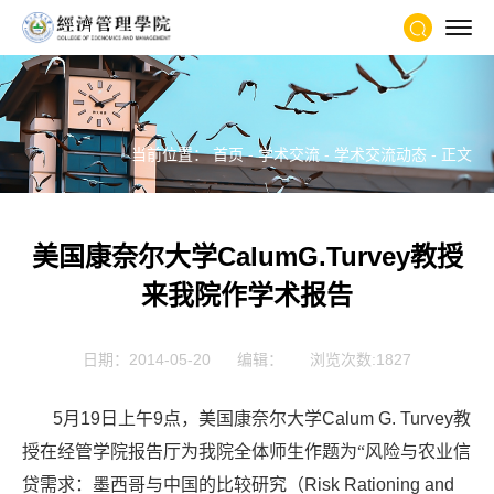
当前位置：
首页
-
学术交流
-
学术交流动态
- 正文
美国康奈尔大学CalumG.Turvey教授
来我院作学术报告
日期：2014-05-20
编辑：
浏览次数:
1827
5
月
19
日上午
9
点，美国康奈尔大学
Calum G. Turvey
教
授在经管学院报告厅为我院全体师生作题为“风险与农业信
贷需求：墨西哥与中国的比较研究（
Risk Rationing and