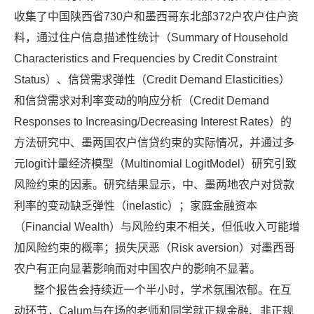
收集了中国陕西省
730
户和墨西哥东北部
372
户农户住户资
料，通过住户信息描述性统计（
Summary of Household
Characteristics and Frequencies by Credit Constraint
Status
）、信贷需求弹性（
Credit Demand Elasticities
）
和信贷需求对利率变动的响应分析（
Credit Demand
Responses to Increasing/Decreasing Interest Rates
）的
方法研究中、墨两国农户信贷约束的实际情况，并通过多
元
logit
计量经济模型（
Multinomial LogitModel
）研究引致
风险约束的因素。研究结果显示，中、墨两地农户对贷款
利率的变动缺乏弹性（
inelastic
）；家庭金融资本
（
Financial Wealth
）与风险约束不相关，但低收入可能增
加风险约束的概率；损失厌恶（
Risk aversion
）对墨西哥
农户有正向显著影响而对中国农户的影响不显著。
整个报告会持续近一个半小时，学术氛围浓郁。在互
动环节，
Calum
与在场的老师和同学就正规金融、非正规