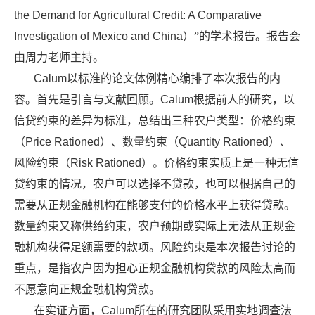
the Demand for Agricultural Credit: A Comparative
Investigation of Mexico and China
）”的学术报告。报告会
由周力老师主持。
Calum
以标准的论文体例精心编排了本次报告
的内
容。首先是引言与文献回顾。
Calum
根据前人的研究，以
信贷约束的差异为标准，总结出三种农户类型：价格约束
（
Price Rationed
）、数量约束（
Quantity Rationed
）、
风险约束（
Risk Rationed
）。价格约束实质上是一种无信
贷约束的情况，农户可以选择不贷款，也可以根据自己的
需要从正规金融机构在能够支付的价格水平上获得贷款。
数量约束又称供给约束，农户预期或实际上无法从正规金
融机构获得足额需要的款项。风险约束是本次报告讨论的
重点，是指农户因为担心正规金融机构贷款的风险太高而
不愿意向正规金融机构贷款。
在实证方面，
Calum
所在的研究团队采用实地调查法