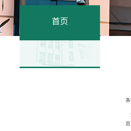
首页
各
思