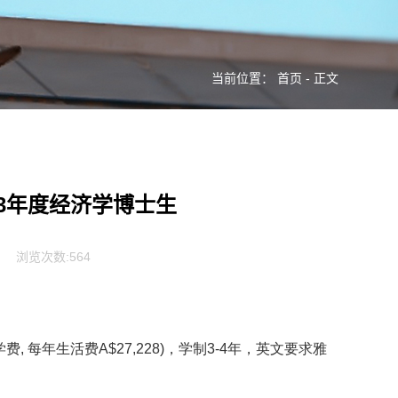
当前位置：
首页
- 正文
13年度经济学博士生
浏览次数:
564
学
费
,
每年生活
费
A$27,228)
，学制
3-4
年，英文要求雅