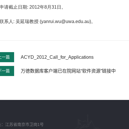
申
请截止日期
: 2012
年
8
月
31
日。
联系人
:
吴延瑞教授
(
yanrui.wu@uwa.edu.au)
。
上一篇
ACYD_2012_Call_for_Applications
下一篇
万德数据库客户端已在院网站“软件资源”链接中
址：江苏省南京市卫岗1号