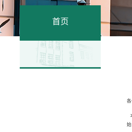
首页
各
本
始