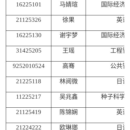
16225101
马婧瑄
国际经济
21125326
徐果
英语
16225130
谢宇梦
国际经济
31425205
王瑶
工程管
9252010524
高骞
公共管
21225118
林阅微
日语
11225217
吴兆鑫
种子科学
21125419
陈锦娴
英语
21224222
欧琳瑯
日语