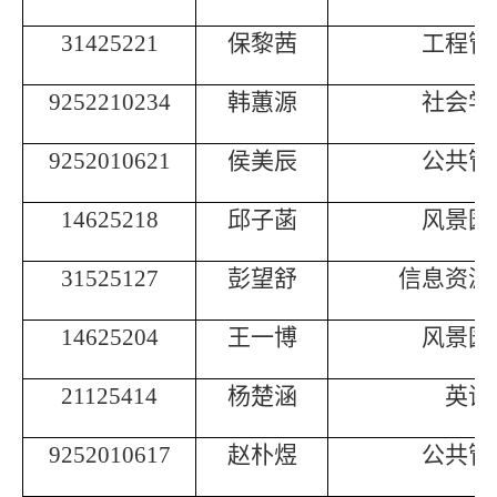
31425221
保黎茜
工程管
9252210234
韩蕙源
社会学
9252010621
侯美辰
公共管
14625218
邱子菡
风景园
31525127
彭望舒
信息资源
14625204
王一博
风景园
21125414
杨楚涵
英语
9252010617
赵朴煜
公共管