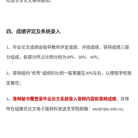
给出学生论文答辩成绩。
四、成绩评定及系统录入
、毕业论文成绩由指导教师评定成绩、评阅成绩、答辩成绩三部
1
分组成，各部分所占比例分别为
、
、
；
30%
30%
40%
，以便按学校规
、答辩组内
优秀
成绩的比例一般掌握在
左右
2
“
”
20%
定推优
；
、
答辩秘书需登录毕业论文系统录入答辩内容和答辩成绩
，并将
3
所在组推优论文电子版材料发送至学院邮箱：
。
y
xy@njau.edu.cn