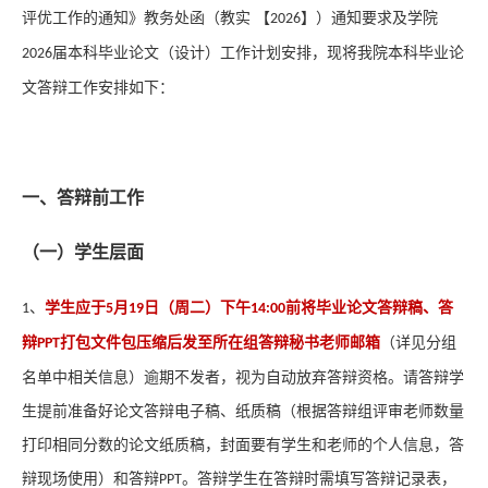
评优工作的通知》教务处函（教实
【
】）通知要求及学院
2026
届本科毕业论文（设计）工作计划安排
，现将我院本科毕业论
2026
文答辩工作安排如下：
一、答辩前工作
（一）学生层面
日（周
二
、
学生应
于
月
）下午
前将毕业论文答辩稿、答
1
5
19
1
4
:
00
打包文件包压缩后发至所在组答辩秘书老师邮箱
（详见分组
辩
P
PT
名单中相关信息）逾期不发者，
视为自动放弃答辩资格。请答辩学
生提前准备好论文答辩电子稿、纸质稿（根据答辩组评审老师数量
打印相同分数的论文纸质稿，封面要有学生和老师的个人信息，答
辩现场使用）和答辩
。答辩学生在答辩时需填写答辩记录表，
PPT