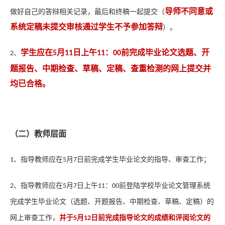
导师不同意或
做好自己的答辩相关记录，最后和终稿一起提交（
系统定稿未提交审核通过学生不予参加答辩
）。
学生应在
月
日上午
：
前完成毕业论文选题、开
、
5
11
11
00
2
题报告、中期检查、草稿、定稿、查重检测的网上提交并
均已合格。
（二）教师层面
、
指导教师应在
月
日前完成学生毕业论文的指导、审查工作；
1
5
7
、
指导教师应在
月
日上午
：
前登陆学校毕业论文管理系统
2
5
7
11
00
完成学生毕业论文（选题、开题报告、中期检查、草稿、定稿）的
网上审查工作，
并于
月
日前完成指导论文的成绩和评阅论文的
5
12