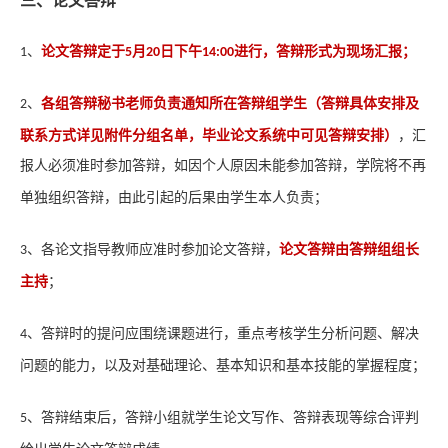
三、论文答辩
进行
，答辩形式为现场汇报
；
、
论文答辩
定于
月
日下午
1
5
20
1
4
:
00
各组答辩秘书老师负责通知所在答辩组
（答辩具体安排及
、
学生
2
联系方式详见附件分组名单，毕业论文系统中可见答辩安排）
，汇
报人
必须准时参加答辩，如因个人原因未能参加答辩，学院将不再
单独组织答辩，由此引起的后果由学生本人负责；
、各论文指导教师应准时参加论文答辩，
论文答辩由答辩组组长
3
主持
；
、答辩时的提问应围绕课题进行，重点考核学生分析问题、解决
4
问题的能力，以及对基础理论、基本知识和基本技能的掌握程度；
、答辩结束后，答辩小组就学生论文写作、答辩表现等综合评判
5