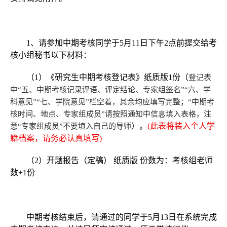
1
、请参加中期考核同学于
5
月
11
日下午
2
点前提交给考
核小组秘书以下材料：
（
1
）《研究生中期考核登记表》纸质版
1
份（
登记表
中“五、中期考核记录评语、评定结论、专家组签名”“六、学
科意见”“七、学院意见”栏空着，其余均应填写完整；“中期考
核时间、地点、专家组成员”请按照通知中信息填入表格，注
）。
(
此表将装入个人学
意“专家组成员”不要填入自己的导师
籍档案，请务必认真填写
)
（
2
）开题报告（定稿）
纸质版
份数为：考核组老师
数
+1
份
中期考核结束后，请通过的同学于
5
月
13
日在系统完成