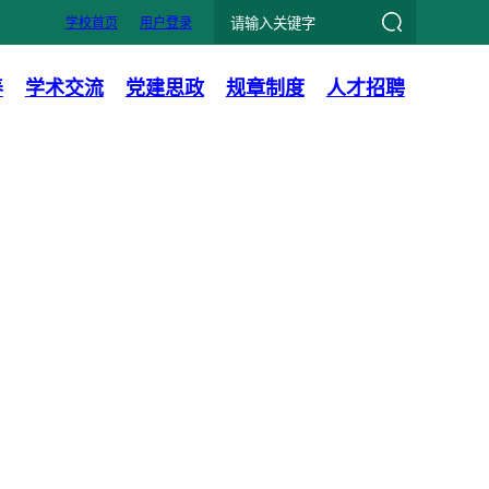
学校首页
用户登录
养
学术交流
党建思政
规章制度
人才招聘