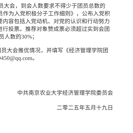
员大会，
到会人数要求不得少于团员总数的
员作为入党积极分子工作细则》，公布入党积
要内容包括入党动机、对党的认识和行动努力
进行投票。
推荐对象赞成票必须超过实到会团
员人数的
30%
；
上报团员大会推优情况，并填写《经济管理学院团
0@qq.com。
中共南京农业大学经济管理学院委员会
二零二五年五月十九日