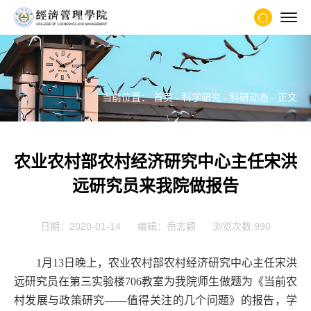
当前位置：
首页
-
科学研究
-
科研动态
- 正文
农业农村部农村经济研究中心主任宋洪
远研究员来我院做报告
日期：2020-01-14
编辑：岳志颖
浏览次数:
990
1
月
13
日晚上，农业农村部农村经济研究中心主任宋洪
远研究员在第三实验楼
706
教室为我院师生做题为《当前农
村发展与政策研究
——
值得关注的几个问题》的报告，学