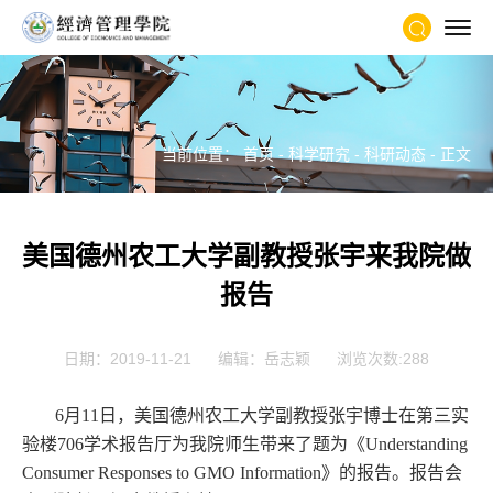
当前位置：
首页
-
科学研究
-
科研动态
- 正文
美国德州农工大学副教授张宇来我院做
报告
日期：2019-11-21
编辑：岳志颖
浏览次数:
288
6
月
11
日，美国德州农工大学副教授张宇博士在第三实
验楼
706
学术报告厅为我院师生带来了题为《
Understanding
Consumer Responses to GMO Information
》的报告。报告会