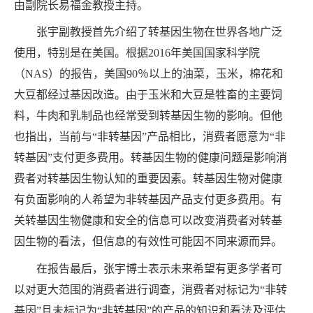
由副院长易福金教授主持。
张宇副教授首先介绍了转基因生物在世界各地广泛
使用，特别是在美国。根据
2016
年美国国家科学院
（
NAS
）的报告，美国
90
％以上的油菜，玉米，棉花和
大豆都经过基因改造。由于玉米和大豆是牲畜的主要饲
料，牛肉和乳制品也经常受到转基因生物的影响。但他
也指出，当前与
“
非转基因
”
产品相比，消费者愿意为
“
非
转基因
”
支付更多费用。转基因生物的健康问题是影响消
费者对转基因生物认知的重要因素。转基因生物对健康
有负面影响的人希望为非转基因产品支付更多费用。有
关转基因生物健康和安全的信息可以改变消费者对转基
因生物的看法，但信息的有效性可能因不同来源而异。
在报告最后，张宇博士表示未来希望有更多学者可
以对更大范围的消费者进行调查，消费者对标记为
“
非转
基因
”
且未标记为
“
非转基因
”
的产品的知识和看法及评估