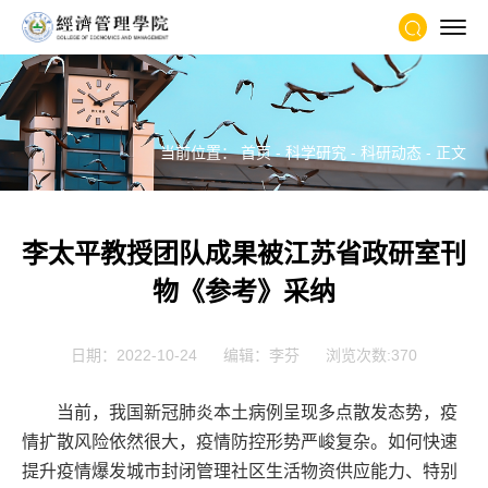
当前位置：
首页
-
科学研究
-
科研动态
- 正文
李太平教授团队成果被江苏省政研室刊
物《参考》采纳
日期：2022-10-24
编辑：李芬
浏览次数:
370
当前，我国新冠肺炎本土病例呈现多点散发态势，疫
情扩散风险依然很大，疫情防控形势严峻复杂。如何快速
提升疫情爆发城市封闭管理社区生活物资供应能力、特别