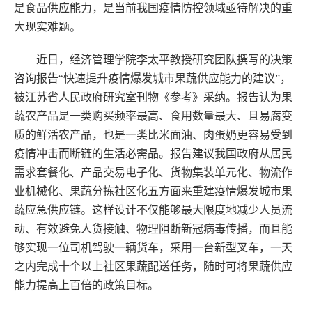
是食品供应能力，是当前我国疫情防控领域亟待解决的重
大现实难题。
近日，经济管理学院李太平教授研究团队撰写的决策
咨询报告“快速提升疫情爆发城市果蔬供应能力的建议”，
被江苏省人民政府研究室刊物《参考》采纳。报告认为果
蔬农产品是一类购买频率最高、食用数量最大、且易腐变
质的鲜活农产品，也是一类比米面油、肉蛋奶更容易受到
疫情冲击而断链的生活必需品。报告建议我国政府从居民
需求套餐化、产品交易电子化、货物集装单元化、物流作
业机械化、果蔬分拣社区化五方面来重建疫情爆发城市果
蔬应急供应链。这样设计不仅能够最大限度地减少人员流
动、有效避免人货接触、物理阻断新冠病毒传播，而且能
够实现一位司机驾驶一辆货车，采用一台新型叉车，一天
之内完成十个以上社区果蔬配送任务，随时可将果蔬供应
能力提高上百倍的政策目标。