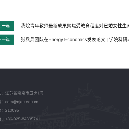
上一篇
我院青年教师最新成果聚焦受教育程度对已婚女性生
下一篇
张兵兵团队在Energy Economics发表论文 | 学院科
址：江苏省南京市卫岗1号
：cem@njau.edu.cn
：210095
：+86-025-84395741