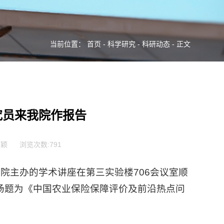
当前位置：
首页
-
科学研究
-
科研动态
- 正文
究员来我院作报告
志颖
浏览次数:
791
学院主办的学术讲座在第三实验楼706会议室顺
场题为《中国农业保险保障评价及前沿热点问