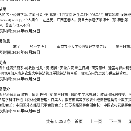
丛民
民 农业经济学系-讲师 性别 :男 籍贯 :江西宜春 出生年月:1996年8月 研究领域 :发展经济学
replace (at) with @) 个人简介 左丛民，江西宜春人。复旦大学经济学博士
学、贫困与收入不均
表时间:
2024年09月24日
页信息
宇 经济学博士 南京农业大学经济管理学院讲师 出生日期：1993年9月24日
表时间:
2026年06月26日
明杰
杰 经济贸易系-副教授 性别 : 男 籍贯 : 安徽六安 出生日期 : 研究领域 : 运营与供应链管理 
24年9月加入南京农业大学经济管理学院经济贸易系，研究方向为运营与供应链管理。 个人主页：https://fa
表时间:
2024年09月24日
晶简介
晶 经济贸易系-教授、博导 性别 : 女 出生日期 : 1969年 学术兼职 ：教育部
八届学科评议组（农林经济管理）召集人；教育部高等学校农业经济管理类专业教学
会副会长；中国国外农经研究学会副会长；江苏省经济学会副会长；中国农村发展学
表时间:
2018年04月06日
共有 8,293 条
首页
上一页
下一页