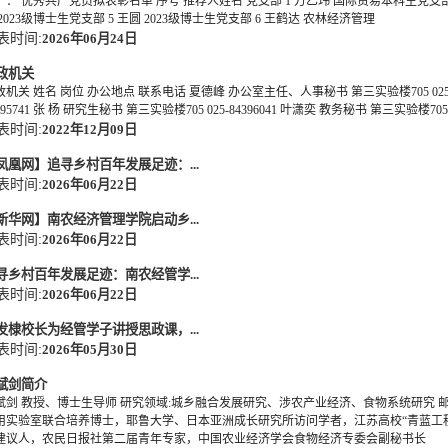
）： 优秀共产党员拟表彰名单 序号 推荐人姓名 党支部 1 万乙玮 国际贸易本科生党支部 
 2023级博士生党支部 5 王圆 2023级博士生党支部 6 王鹤达 农林经济管理
表时间:
2026年06月24日
政机关
政机关 姓名 岗位 办公地点 联系电话 夏德峰 办公室主任、人事秘书 第三实验楼705 025-8
395741 张 杨 研究生秘书 第三实验楼705 025-84396041 叶潇奕 教务秘书 第三实验楼705 0
表时间:
2022年12月09日
凤凰网】追寻乡村百年发展足迹：...
表时间:
2026年06月22日
新华网】南农经济管理学院启动乡...
表时间:
2026年06月22日
寻乡村百年发展足迹：南农经管学...
表时间:
2026年06月22日
发棣校长为经管学子讲授思政课，...
表时间:
2026年05月30日
斌剑简介
斌剑 教授、博士生导师 研究领域:城乡融合发展研究、涉农产业经济、食物系统研究 邮箱地址:ya
用实验室联合培养博士，耶鲁大学、日本亚洲成长研究所访问学者，江苏高校“青蓝工程
建议人，农民日报社第二届青年专家，中国农业经济学会食物经济专委会副秘书长