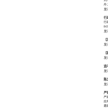
列
丹
发
行
行
84
发
【
发
【
发
追
发
陈
发
严
严
应
邀