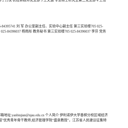
2 万悦 农经系教师党支部 3 王文涵 专业硕士研究生第二党支部 4 王洁
4395741 刘 军 办公室副主任、实验中心副主任 第三实验楼705 025-
25-84396037 杨雨彤 教务秘书 第三实验楼705 025-84396037 李芬 党务
nbinjian@njau.edu.cn 个人简介 伊利诺伊大学香槟分校区域经济
”优秀青年骨干教师,经济管理学院“盛泉教授”，江苏省人民建议征集特