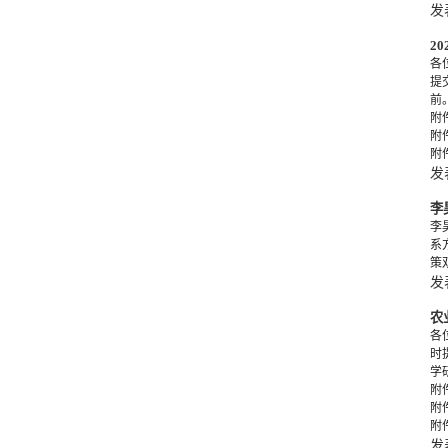
发
2
各
提
前
附
附
附
发
李
李
系方
策
发
农
各
时
学
附
附
附
发