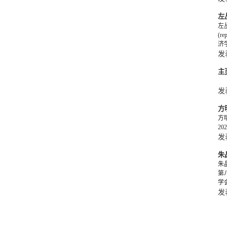
左
左丛
(
济
发
主
施
发
方
方明
20
发
朱
朱
第
学
发