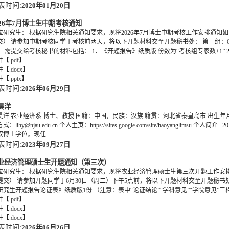
表时间:
2020年01月20日
026年7月博士生中期考核通知
位研究生： 根据研究生院相关通知要求，现将2026年7月博士中期考核工作安排通知
交） 请参加中期考核同学于考核前两天，将以下开题材料交至开题秘书处： 第一组：6月
。 需提交给考核秘书的材料包括： 1、《开题报告》纸质版 份数为“考核组专家数+1” 
件【
.pdf
】
件【
.docx
】
件【
.pptx
】
表时间:
2026年06月29日
昊洋
昊洋 农业经济系-博士、教授 国籍：中国，民族：汉族 籍贯：河北省秦皇岛市 出生年月
式：lihy@njau.edu.cn 个人主页：https://sites.google.com/site/haoy
双博士学位。现任
表时间:
2023年09月27日
业经济管理硕士生开题通知（第三次）
位研究生： 根据研究生院相关通知要求，现将农业经济管理硕士生第三次开题工作安
提交） 请参加开题同学于6月30日（周二）下午5点前，将以下开题材料交至开题秘书处：
研究生开题报告论证表》纸质版1份 （注意：表中“论证结论”“学科意见”“学院意见”三
件【
.pdf
】
件【
.docx
】
件【
.docx
】
表时间:
2026年06月26日