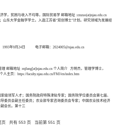
，贫困与收入不均等，国际贸易学 邮箱地址 :cmzuo(at)njau.edu.cn
（硕博连读）；山东大学金融学学士。入选江苏省“双创博士”计划。研究领域为发展经
 电子邮箱：2024005@njau.edu.cn
邮箱地址 :mjfang[at]njau.edu.cn 个人简介 方明杰，管理学博士，
culty.njau.edu.cn/FMJ/en/index.htm
特聘教授，国家级领军人才；国务院政府特殊津贴专家；国务院学位委员会第七届、
指导委员会副主任委员；农业部专家咨询委员会专家；中国农业技术经济
会副会长。第十三
尾页
共有 553 页 当前第 551 页